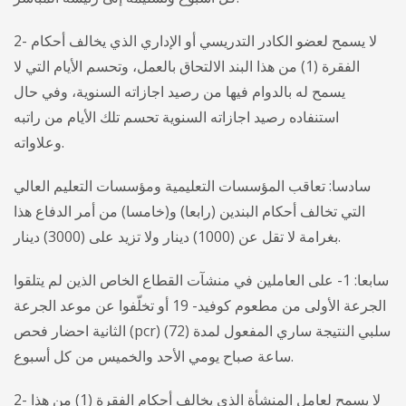
2- لا يسمح لعضو الكادر التدريسي أو الإداري الذي يخالف أحكام
الفقرة (1) من هذا البند الالتحاق بالعمل، وتحسم الأيام التي لا
يسمح له بالدوام فيها من رصيد اجازاته السنوية، وفي حال
استنفاده رصيد اجازاته السنوية تحسم تلك الأيام من راتبه
وعلاواته.
سادسا: تعاقب المؤسسات التعليمية ومؤسسات التعليم العالي
التي تخالف أحكام البندين (رابعا) و(خامسا) من أمر الدفاع هذا
بغرامة لا تقل عن (1000) دينار ولا تزيد على (3000) دينار.
سابعا: 1- على العاملين في منشآت القطاع الخاص الذين لم يتلقوا
الجرعة الأولى من مطعوم كوفيد- 19 أو تخلّفوا عن موعد الجرعة
الثانية احضار فحص (pcr) سلبي النتيجة ساري المفعول لمدة (72)
ساعة صباح يومي الأحد والخميس من كل أسبوع.
2- لا يسمح لعامل المنشأة الذي يخالف أحكام الفقرة (1) من هذا