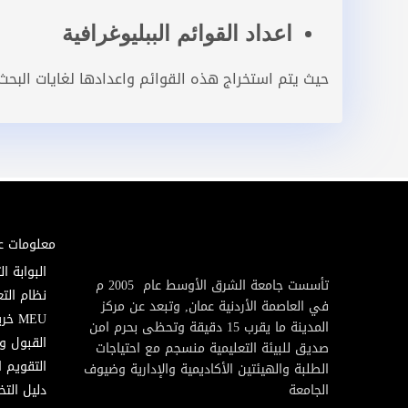
اعداد القوائم الببليوغرافية
حيث يتم استخراج هذه القوائم واعدادها لغايات البح
معلومات ع
البوابة ال
تأسست جامعة الشرق الأوسط عام 2005 م
نظام التع
في العاصمة الأردنية عمان, وتبعد عن مركز
MEU خريطة
المدينة ما يقرب 15 دقيقة وتحظى بحرم امن
القبول و
صديق للبيئة التعليمية منسجم مع احتياجات
التقويم ا
الطلبة والهيئتين الأكاديمية والإدارية وضيوف
الجامعة
دليل الت