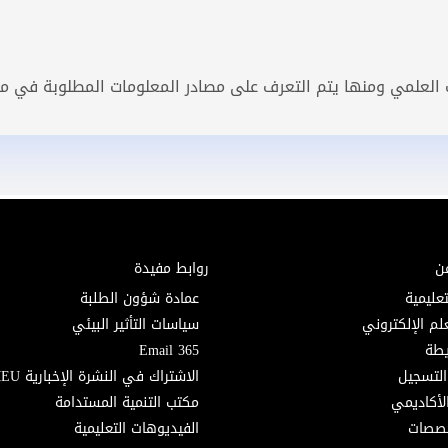
ث العلمي ومنها يتم التعرف على مصادر المعلومات المطلوبة في م
ن
روابط مفيدة
تعليمية
عمادة شؤون الطلبة
لم الإلكتروني
سياسات التأثير البيئي
Email 365
التسجيل
الاشتراك في النشرة الإخبارية MEU
لأكاديمي
مكتب التنمية المستدامة
خصصات
الفيديوهات التعليمية