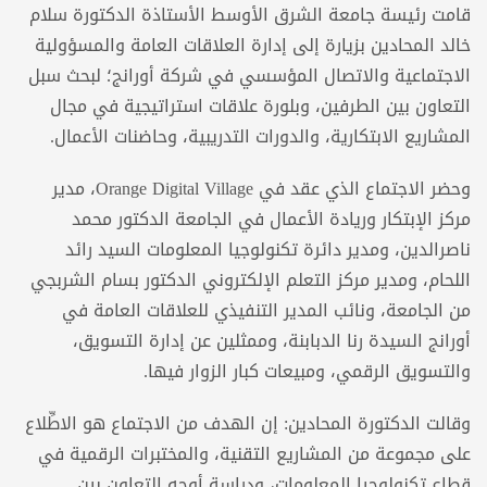
قامت رئيسة جامعة الشرق الأوسط الأستاذة الدكتورة سلام
خالد المحادين بزيارة إلى إدارة العلاقات العامة والمسؤولية
الاجتماعية والاتصال المؤسسي في شركة أورانج؛ لبحث سبل
التعاون بين الطرفين، وبلورة علاقات استراتيجية في مجال
المشاريع الابتكارية، والدورات التدريبية، وحاضنات الأعمال.
وحضر الاجتماع الذي عقد في Orange Digital Village، مدير
مركز الإبتكار وريادة الأعمال في الجامعة الدكتور محمد
ناصرالدين، ومدير دائرة تكنولوجيا المعلومات السيد رائد
اللحام، ومدير مركز التعلم الإلكتروني الدكتور بسام الشربجي
من الجامعة، ونائب المدير التنفيذي للعلاقات العامة في
أورانج السيدة رنا الدبابنة، وممثلين عن إدارة التسويق،
والتسويق الرقمي، ومبيعات كبار الزوار فيها.
وقالت الدكتورة المحادين: إن الهدف من الاجتماع هو الاطِّلاع
على مجموعة من المشاريع التقنية، والمختبرات الرقمية في
قطاع تكنولوجيا المعلومات، ودراسة أوجه التعاون بين