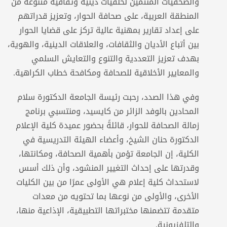
والصحفيات المنتمين لخلفيات دينية وثقافية متنوعة من
المنطقة العربية، على صحافة الحوار، وتعزيز قدراتهم
على إعداد تقارير بمهنية عالية تركز على قضايا الحوار
بين أتباع الأديان والثقافات، والعلاقات الدينية، والهوية،
بهدف تعزيز التعددية والتنوع والتعايش السلمي
والمعايير الأخلاقية للصحافة ومكافحة خطاب الكراهية.
وفي هذا الصدد، رحبت رئيسة الجامعة الدكتورة سلام
المحادين بالوفد الزائر من كايسيد، ومنتسبي برنامج
زمالة الصحافة للحوار، قائلةً بحضور عميدة كلية الإعلام
الدكتورة حنان الشيخ، وأعضاء الهيئة التدريسية في
الكلية، إن الجامعة تؤمن بأهمية الصحافة، ومكانتها،
وقدرتها على إحداث التغيير المنشود، وأن ذلك أسس
لاستحداث كلية إعلام هي الأولى عمرًا من بين الكليات
الأخرى، والأولى من نوعها بما تحتويه من معدات
متقدمة تتضمنها مختبراتها التطبيقية، الإذاعية منها،
والتلفزيونية.