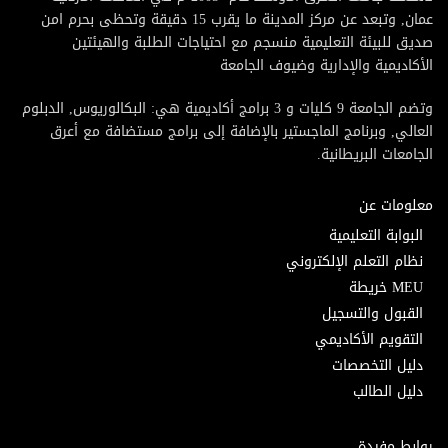
عمان, وتبعد عن مركز المدينة ما يقرب 15 دقيقة وتحظى بحرم امن
صديق للبيئة التعليمية منسجم مع احتياجات الطلبة والهيئتين
الأكاديمية والإدارية وضيوف الجامعة
وتضم الجامعة 9 كليات و 3 برامج أكاديمية هي: البكالوريوس, الدبلوم
العالي, وبرنامج الماجستير بالإضافة إلى برامج مستضافة مع أعرق
الجامعات البريطانية.
معلومات عن
البوابة التعليمية
نظام التعلم الإلكتروني
MEU خريطة
القبول والتسجيل
التقويم الأكاديمي
دليل التخصصات
دليل الطالب
روابط مفيدة