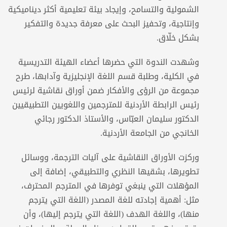
الشمولية والتسامح، وإيجاد بيئة تعليمية أكثر ديناميكية
وإنتاجية، وتحفيز البحث على معرفة جديدة والتفكير
بشكل خلّاق.
وشهدت الندوة التي حضرها أعضاء الهيئة التدريسية
في الكلية، وطلبة قسم اللغة الإنجليزية وآدابها، طرح
مجموعة من الرؤى والأفكار ضمن أوراق نقاشية لرئيس
رئيس الرابطة الأردنية للمترجمين واللغويين التطبيقيين
الدكتور سليمان العبّاس، والأستاذ الدكتور رجائي
الخانجي من الجامعة الأردنية.
وركزت الأوراق النقاشية على آليات الترجمة، ووسائل
تطويرها، بشقيها النظري والتطبيقي، إضافة إلى
المؤهلات التي ينبغي توفرها في المترجم المحترف،
مثل: أهمية إجادته للغة المصدر (اللغة التي يترجم
منها)، واللغة الهدف (اللغة التي يترجم إليها)، وأن