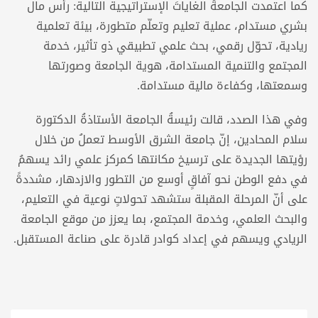
كما اعتمدت الجامعةُ الغاياتَ الإستراتيجية التالية: رأس مال
بشري مستدام، عملية تعليم وتعلّم متطورة، بيئة تعلمية
ريادية، تحوّل رقمي، بحث علمي تطبيقي ذو تأثير، خدمة
المجتمع والتنمية المستدامة، هوية الجامعة وصورتها
وسمعتها، وكفاءة مالية مستدامة.
وفي هذا الصدد، قالت رئيسةُ الجامعة الأستاذةُ الدكتورة
سلام المحادين، إنّ جامعة الشرق الأوسط تعملُ من خلال
رؤيتها الجديدة على ترسيخ مكانتها كمركز علمي رائد يسهمُ
في دفع الوطن نحو آفاقٍ أوسع من التطور والازدهار، مشددةً
على أنّ المرحلة المقبلة ستشهد تحولاتٍ نوعية في التعليم،
والبحث العلمي، وخدمة المجتمع، بما يعزز من موقع الجامعة
الريادي ويسهم في إعداد كوادر قادرة على صناعة المستقبل.