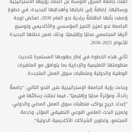
أعلنت جامعةُ الشرق الأوسط عن اعتماد رؤيتِها الاستراتيجية
ورسالتِها، إضافةً إلى غاياتِها وأهدافِها الجديدة، في خطوةٍ
وُصفت بأنها انطلاقةٌ ريادية نحو العام 2030، تعكسُ توجهَ
الجامعة نحو تعزيز التميز المؤسسي والأكاديمي وتوسيع
أثرها المجتمعي محليًا وإقليميًا، وذلك ضمن خطتها الجديدة
للأعوام 2025–2030.
تأتي هذه الخطوة في إطار جهودها المستمرة لتحديث
منظومتها التعليمية والإدارية بما يتوافق مع المتغيرات
الوطنية والدولية ومتطلبات سوق العمل المتجددة.
وجاءت رؤية الجامعة الإستراتيجية على النحو التالي: “جامعةٌ
رائدةٌ، ومؤثرةٌ محليًا وإقليميًا”، فيما تمثلت رسالتُها في
“إعداد خريجٍ يواكب متطلبات سوق العمل المحلي والدولي،
وتعزيز البحث العلمي النوعي التطبيقي المؤثر، وخدمة
المجتمع، وتطوير الشراكات الأكاديمية الدولية”.