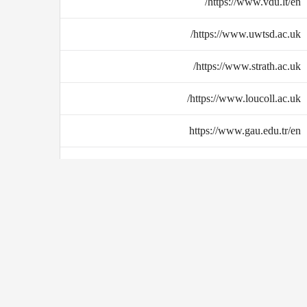
https://www.vdu.lt/en/
https://www.uwtsd.ac.uk/
https://www.strath.ac.uk/
https://www.loucoll.ac.uk/
https://www.gau.edu.tr/en
https://www.uws.ac.uk/
»
›
3
2
1
‹
«