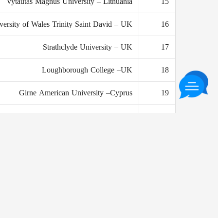
Vytautas Magnus University – Lithuania
15
versity of Wales Trinity Saint David – UK
16
Strathclyde University – UK
17
Loughborough College –UK
18
Girne American University –Cyprus
19
West of Scotland –UK
20