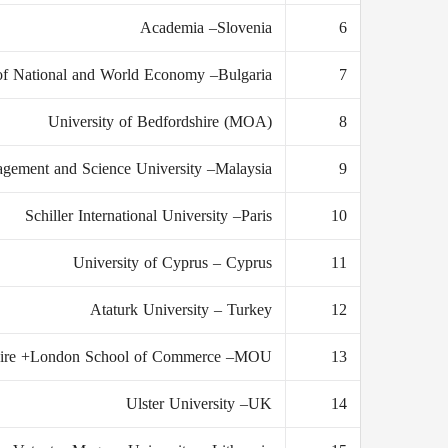
Academia –Slovenia
6
 of National and World Economy –Bulgaria
7
University of Bedfordshire (MOA)
8
gement and Science University –Malaysia
9
Schiller International University –Paris
10
University of Cyprus – Cyprus
11
Ataturk University – Turkey
12
hire +London School of Commerce –MOU
13
Ulster University –UK
14