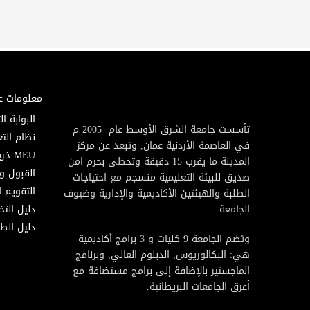
معلومات ع
البوابة ال
تأسست جامعة الشرق الأوسط عام 2005 م
نظام التع
في العاصمة الأردنية عمان, وتبعد عن مركز
MEU خريطة
المدينة ما يقرب 15 دقيقة وتحظى بحرم امن
القبول و
صديق للبيئة التعليمية منسجم مع احتياجات
التقويم ا
الطلبة والهيئتين الأكاديمية والإدارية وضيوف
الجامعة
دليل الت
دليل الطا
وتضم الجامعة 9 كليات و 3 برامج أكاديمية
هي: البكالوريوس, الدبلوم العالي, وبرنامج
الماجستير بالإضافة إلى برامج مستضافة مع
أعرق الجامعات البريطانية.