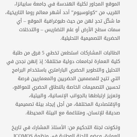
الموقع المجاور لكلية الهندسة في جامعة سابيانزا،
القريب من “كولوسيوم” أحد أشهر معالم روما التاريخية،
ما شكّل تحدٍ لهن من حيث طبوغرافية الموقع – أي
سمات سطح الأرض أو علم التضاريس – والتدخلات
الحضرية التصميمية التحليلية.
الطالبات المشاركات استطعن تخطي 5 فرق من طلبة
كلية العمارة لجامعات دولية مختلفة؛ إذ إنهن نجحن في
التحليل والتطوير الحضري البارامتري باستخدام البرامج
التي تتيح للمصممين الحضريين والمعماريين فرصة
تحسين التصميمات الخاصة بالنطاق الحضري للمواقع،
وتعزيز ارتباطها بالجوانب الإنسانية، والبيئية،
والإقتصادية المختلفة، من أجل إيجاد بيئة تصميمية
صديقة للإنسان، ومتناغمة مع البيئة المحيطة.
وتكونت لجنة التحكيم من: الأستاذ المشارك في تاريخ
العمارة، وعضو اللجنة الوطنية في منظمة ICOMOS