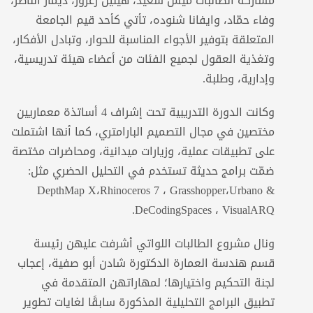
مشاركة الطالبات ميس سعيد، هيلين زعرور، ديمار الناظر،
وفاء حمّاد، وايفانا شنوده، تأتي كأحد قيم الجامعة
المتعلقة بتوفير الأجواء المناسبة للحوار، وتبادل الأفكار،
وتغذية العقول لجميع الفئات من أعضاء هيئة تدريسية،
وإدارية، وطلبة.
وكانت الدورة التدريبية تحت إشراف 4 أساتذة معماريين
مختصين في مجال التصميم البارامتري، كما أنها اشتملت
على تطبيقات عملية، وزيارات ميدانية، ومحاضرات مختصة
ضمّت برامج حديثة تستخدم في التحليل الحضري مثل:
DepthMap X،Rhinoceros 7 ، Grasshopper،Urbano &
DeCodingSpaces ، VisualARQ.
ونال مشروع الطالبات اللواتي أشرفت عليهن رئيسة
قسم هندسة العمارة الدكتورة شادن أبو صفية، إعجاب
لجنة التحكيم واختيارها؛ لمهاراتهن المتقدمة في
تطبيق البرامج التحليلية المذكورة سابقًا لغايات تطوير