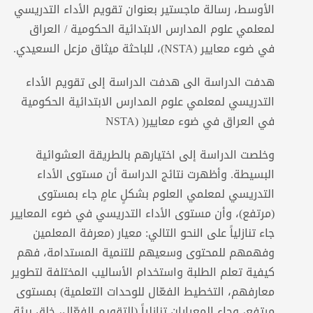
الأوسط، رسالة ماجستير بعنوان تقويم الأداء التدريسي
لمعلمي علوم المدارس الابتدائية الحكومية / العراق
في ضوء معايير (NSTA)، للباحثة ميثاق مزعل السعيدي.
هدفت الدراسة الى هدفت الدراسة إلى تقويم الأداء
التدريسي لمعلمي علوم المدارس الابتدائية الحكومية
في العراق في ضوء معايير( (NSTA
وخلصت الدراسة إلى اختيارهم بالطريقة العشوائية
البسيطة. وأظهرت نتائج الدراسة أن مستوى الأداء
التدريسي لمعلمي العلوم بشكلٍ عامٍ جاء بمستوى
(مرتفع)، وأن مستوى الأداء التدريسي في ضوء المعايير
جاء تنازلياً على النحو التالي: معيار (معرفة المعلمين
وفهمهم للمحتوى وسعيهم للتنمية المستدامة، فهم
كيفية تعلم الطلبة واستخدام الأساليب المختلفة لتطوير
معارفهم، التخطيط الفعّال للوحدات التعلمية) بمستوى
مرتفع، وجاء المعياران تنازلياً (التقويم الفعّال، خلق بيئة