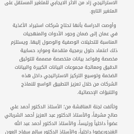
الاستراتيجي زاد من الاثر الايجابي للمتغير المستقل على
المتغير التابع.
وأوصت الدراسة بأنها تحتاج شركات استيراد الأغذية
في عمان إلى ضمان وجود الأدوات والمنهجيات
المناسبة للتحليلات الوصفية والوصول إليها. ويستلزم
ذلك اعتماد حلول برمجية متقدمة وموارد حسابية
مخصصة وقواعد بيانات متخصصة مصممة للتوثيق
الدقيق ومعالجة مجموعات البيانات الكبيرة والبيانات
الضخمة وتوسيع التركيز الاستراتيجي داخل هذه
الشركات من خلال تعزيز التطبيق الواسع للنماذج
والتنبؤات الإحصائية.
وتألفت لجنة المناقشة من؛ الأستاذ الدكتور أحمد علي
صالح مشرفاً، والأستاذ الدكتور عبد العزيز أحمد الشرباتي
عضواً داخلياً ورئيساً، والأستاذ الدكتور أحمد عبد الله
الغندورعضوا داخلياً، والأستاذ الدكتور سالم سفاح العون