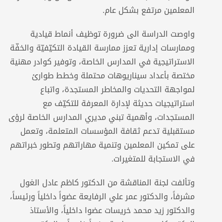
المعلمين مرتفع بشكل عام.
واوصت الدراسة الى ضرورة توظيف أنماط قيادية
وممارسات إدارية تعزز ممارسة القيادة التكيّفيّة والخفّة
الاستراتيجية في المدارس الخاصة، وتوفير كوادر مهنية
مختصة بأعداد سيناريوهات محتملة وخطط طوارئ
لمواجهة التحديات والمخاطر المستجدة، واتباع
استراتيجيات حديثة لإدارة المعرفة للتكيّف مع
المستجدات، وأهمية تبني مديري المدارس الخاصة لرؤى
مستقبلية تدعم ثقافة المؤسسات المتعلمة، وتعمل
على تمكين المعلمين وتنمية مهاراتهم وتطور خبراتهم
في الاستجابة للمتغيرات.
وتألفت لجنة المناقشة من الدكتور كاظم عادل الغول
مشرفاً، والدكتور عمر علي الرفايعة عضواً داخلياً ورئيساً،
والدكتور زيد محمد خريسات عضوا داخلياً، والأستاذ