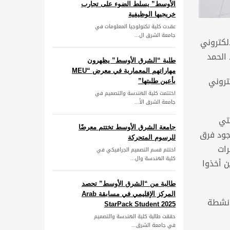
الأوسط” يسلط الضوء على تجارب
خريجيها الوظيفية
عقدت كلية تكنولوجيا المعلومات في
جامعة الشرق ال...
لكتروني
 الحمد
طلبة “الشرق الأوسط” يظهرون
مهاراتهم المعمارية في معرض “MEU
تروني
بأعين طلبتها”
اختتمت كلية الهندسة والتصميم في
جامعة الشرق الأ...
تي
جامعة الشرق الأوسط تختتم معرضًا
جود فرق
للرسوم المتحركة
رات
اختتم قسم التصميم الجرافيكي في
كلية الهندسة وال...
ن أخذوا
طالبة من “الشرق الأوسط” تحصد
المركز الإقليمي في مسابقة Arab
أنشطة
StarPack Student 2025
حققت طالبة كلية الهندسة والتصميم
في جامعة الشرق...