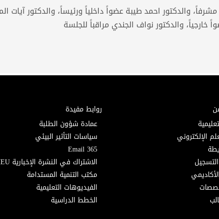
رفاً، والدكتور احمد طيبة عضواً داخلياً ورئيساً، والدكتور آيات ال
اً خارجياً، والدكتور نواف الجندي مراقباً للجلسة
ن
روابط مفيدة
تعليمية
عمادة شؤون الطلبة
لم الإلكتروني
سياسات التأثير البيئي
Email 365
التسجيل
الاشتراك في النشرة الإخبارية MEU
لأكاديمي
مكتب التنمية المستدامة
خصصات
الفيديوهات التعليمية
لب
الخطط الدراسية