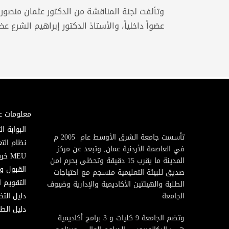
وتألفت لجنة المناقشة من الدكتور عثمان منصور مش
عضواً داخلياً، والأستاذ الدكتور إبراهيم الشرع عضو
معلومات ع
البوابة ال
تأسست جامعة الشرق الأوسط عام 2005 م
نظام التع
في العاصمة الأردنية عمان, وتبعد عن مركز
MEU خريطة
المدينة ما يقرب 15 دقيقة وتحظى بحرم امن
القبول و
صديق للبيئة التعليمية منسجم مع احتياجات
التقويم ا
الطلبة والهيئتين الأكاديمية والإدارية وضيوف
الجامعة
دليل الت
دليل الطا
وتضم الجامعة 9 كليات و 3 برامج أكاديمية