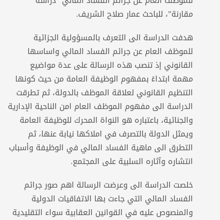
للموظف العام عن جرائم الفساد المالي “دراسة
مقارنة”، للباحث عمار صلاح الشريف.
هدفت الدراسة الى التعرف بالمسؤولية الجزائية
للموظف العام عن جرائم الفساد المالي واساسها
القانوني إذ تنصب هذه الرسالة على عدة مواضيع
مهمة ابتداءً بمفهوم الوظيفة العامة من حيث كونها
التنظيم القانوني لعلاقة الموظف بالدولة، ثم تطرقت
الدراسة الى مفهوم الموظف العام امن الناحية الإدارية
والجنائية، باعتباره هو النواة المحرك للوظيفة العامة
ويمثل الدولة بالتصرف في املاكها نيابة عنها، ثم
التطرق الى ماهية الفساد المالي في الوظيفة وأسباب
انتشاره وآثاره السلبية على المجتمع.
خلصت الدراسة الى وعرضت الرسالة اهم صور جرائم
الفساد المالي التي جاءت بها الاتفاقيات الدولية
والمنصوص عليه في القوانين العقابية سواء التقليدية