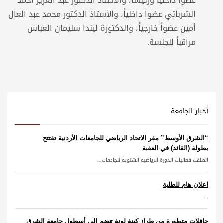
عضواً داخلياً ورئيساً، والأستاذ الدكتور عبد العزيز أحمد
الشرباتي عضوا داخلياً، والأستاذ الدكتور محمد عبد العال
أمين عضواً خارجياً، والدكتورة ليندا سليمان العباس
مراقباً للجلسة.
أخبار الجامعة
“الشرق الأوسط” مقر الاتحاد الرياضي للجامعات الأردنية تفتتح
بطولة (القائد) في العقبة
انطلقت فعاليات الدورة الرياضية الشتوية للجامعات...
اعلان هام للطلبة
...
حافلات متطورة من طراز كينغ لونغ تنضم إلى أسطول جامعة الشرق