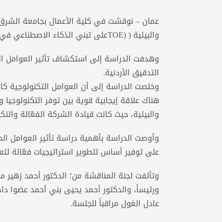
عمان – نوقشت في كلية الأعمال بجامعة الشرق ا
والبيئية ( (TOEعلى تبني الذكاء الاصطناعي في شركات التدقيق “ للباحثة قمر فوزي سلهب.
وهدفت الدراسة إلى استكشاف تأثير العوامل الت
التدقيق الأردنية.
وخلصت الدراسة إلى أن العوامل التكنولوجية كان
هناك علاقة إيجابية قوية بين توفر التكنولوجيا و
والبيئية، حيث كانت قيادة الشركة الفعّالة والتك
وأوصت الدراسة بأهمية دراسة تأثير العوامل ال
على توفير أساس لتطوير استراتيجيات فعّالة لتعز
وتألفت لجنة المناقشة من؛ الدكتور أحمد زهير مرع
ورئيساً، والدكتور أحمد يحيى بني أحمد عضوا داخلي
عادل الغول مراقباً للجلسة.