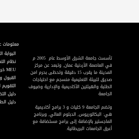
معلومات ع
البوابة ال
تأسست جامعة الشرق الأوسط عام 2005 م
نظام التع
في العاصمة الأردنية عمان, وتبعد عن مركز
MEU خريطة
المدينة ما يقرب 15 دقيقة وتحظى بحرم امن
القبول و
صديق للبيئة التعليمية منسجم مع احتياجات
التقويم ا
الطلبة والهيئتين الأكاديمية والإدارية وضيوف
الجامعة
دليل الت
دليل الطا
وتضم الجامعة 9 كليات و 3 برامج أكاديمية
هي: البكالوريوس, الدبلوم العالي, وبرنامج
الماجستير بالإضافة إلى برامج مستضافة مع
أعرق الجامعات البريطانية.