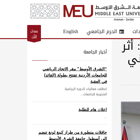
دات
الحرم الجامعي
English
سجل
الآن
أثر
ة TOEعلى تبني
أخبار الجامعة
“الشرق الأوسط” مقر الاتحاد الرياضي
للجامعات الأردنية تفتتح بطولة (القائد)
في العقبة
انطلقت فعاليات الدورة الرياضية
الشتوية للجامعات...
اعلان هام للطلبة
...
حافلات متطورة من طراز كينغ لونغ تنضم
إلى أسطول جامعة الشرق الأوسط