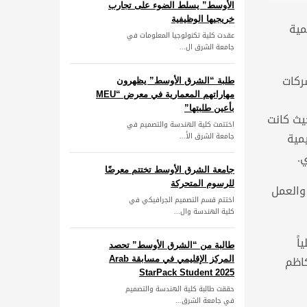
الأوسط” يسلط الضوء على تجارب
خريجيها الوظيفية
مية
عقدت كلية تكنولوجيا المعلومات في
جامعة الشرق ال...
ركات
طلبة “الشرق الأوسط” يظهرون
مهاراتهم المعمارية في معرض “MEU
بأعين طلبتها”
يث كانت
اختتمت كلية الهندسة والتصميم في
يمية
جامعة الشرق الأ...
.
جامعة الشرق الأوسط تختتم معرضًا
للرسوم المتحركة
والعمل
اختتم قسم التصميم الجرافيكي في
كلية الهندسة وال...
اً
طالبة من “الشرق الأوسط” تحصد
كاظم
المركز الإقليمي في مسابقة Arab
StarPack Student 2025
حققت طالبة كلية الهندسة والتصميم
في جامعة الشرق...