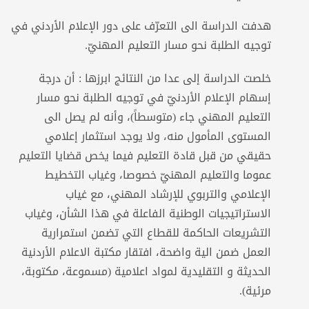
هدفت الدراسة الى التعرّف على دور الإعلام الأردني في
توجيه الطلبة نحو مسار التعليم المهنيّ.
خلصت الدراسة إلى عدا من النتائج ابرزها : أن درجة
إسهام الإعلام الأردنيّ في توجيه الطلبة نحو مسار
التعليم المهني جاء (متوسطاً)، وأنه لم يصل الى
المستوى المأمول منه، ولا يوجد استثمار إعلامي
حقيقي من قبل قادة التعليم فيما يخص قضايا التعليم
عموما والتعليم المهنيّ خصوصا، وغياب التخطيط
الإعلامي والتربوي للإرشاد المهني، مع غياب
الاستراتيجيات الوطنية الفاعلة في هذا الشأن، وغياب
التشريعات الحاكمة للقطاع التي تضمن استمرارية
العمل ضمن الية واضحة، افتقار مكتبة الاعلام الأردنية
الحديثة و التقليدية لمواد اعلامية (مسموعة، مكتوبة،
مرئية).