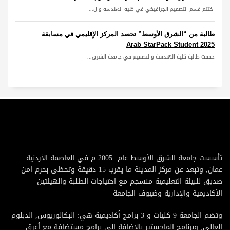
اختتم قسم التصميم الجرافيكي في كلية الهندسة وال...
طالبة من “الشرق الأوسط” تحصد المركز الإقليمي في مسابقة
Arab StarPack Student 2025
حققت طالبة كلية الهندسة والتصميم في جامعة الشرق...
تأسست جامعة الشرق الأوسط عام 2005 م في العاصمة الأردنية
عمان, وتبعد عن مركز المدينة ما يقرب 15 دقيقة وتحظى بحرم امن
صديق للبيئة التعليمية منسجم مع احتياجات الطلبة والهيئتين
الأكاديمية والإدارية وضيوف الجامعة
وتضم الجامعة 9 كليات و 3 برامج أكاديمية هي: البكالوريوس, الدبلوم
العالي, وبرنامج الماجستير بالإضافة إلى برامج مستضافة مع أعرق