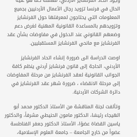
وجود اتحاد الفرنشايز الأردني، مهمته كما هو عليه
الحال في فرنسا تزويد رجال الأعمال الأردنيين بجميع
المعلومات التي يحتاجون لمعرفتها حول الفرنشايز
وتزويدهم بالمساعدة القانونية المهنية لغرض دعم
وضعهم القانوني عند الدخول في مفاوضات بشأن عقد
الفرنشايز مع مانحي الفرنشايز المستقبليين.
اوصت الدراسة الى ضرورة إنشاء اتحاد الفرنشايز
الأردني، الحاجة إلى قانون فرنشايز أردني ينظم كافة
الجوانب القانونية لعقد الفرنشايز من مرحلة المفاوضات
إلى مرحلة الانقضاء ، ضرورة شهر عقد الفرنشايز في
دائرة الشركات الأردنية.
وتألفت لجنة المناقشة من الأستاذ الدكتور محمد أبو
الهيجاء رئيسًا، الدكتور مامون الحنيطي مشرفاً، والدكتور
ياسين القضاة عضوًا، الأستاذ الدكتور جعفر الفناطسة
عضواً من خارج الجامعة – جامعة العلوم الإسلامية،