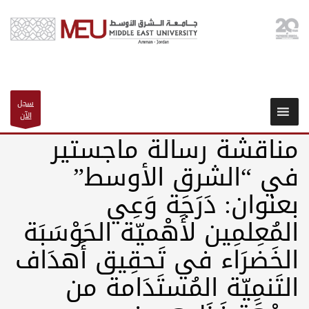
سجل
الآن
مناقشة رسالة ماجستير
في “الشرق الأوسط”
بعنوان: دَرَجَة وَعِي
المُعِلمِين لأَهْميّة الحَوْسَبَة
الخَضرَاء في تَحقِيق أَهدَاف
التَنمِيّة المُستَدَامة من