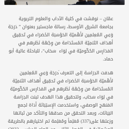
عمّان – نوقشت في كلية الآداب والعلوم التربوية
بجامعة الشرق الأوسط، رسالة ماجستير بعنوان ” دَرَجَة
وَعِي المُعِلمِين لأَهْميّة الحَوْسَبَة الخَضرَاء في تَحقِيق
أَهدَاف التَنمِيّة المُستَدَامة من وِجْهَة نَظَرهم في
المَدَارِس الحُكُوميّة في لِوَاء سَحَاب“، للباحثة عالية أبو
حماد.
هدفت الدِرَاسَة إلى التعرف َدرَجَة وَعِي المُعِلمِين
لأَهْميّة الحَوْسَبَة الخَضرَاء في تَحقِيق أَهدَاف التَنمِيّة
المُستَدَامة من وِجْهَة نَظَرهم في المَدَارِس الحُكُوميّة
في لِوَاء سَحَاب، ولتحقيق هذا الهدف تبنت الدِرَاسَة
المَنهج الوصفي، واستخدمت الإِستِبَانَة أَدَاة لجمع
البَيَانَات، وبعد التحقق من صدقها والتأكد من ثباتها
وزعتها على(337) مُعَلِماً ومُعَلِمة تم اختيارهم بالطريقة