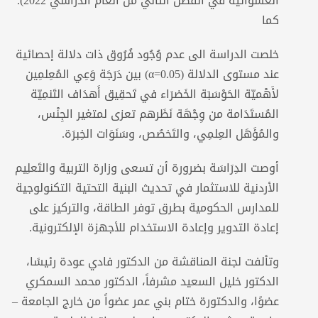
العشوائية في الفصل الثاني من العام الدراسي 2022).
كما
خلصت الدراسة الى عدم وُجُود فُرُوق ذات دلالة إحصائية
عند مستوى الدلالة (α=0.05) بين دَرَجَة وَعِي المُعِلمِين
لأَهْميّة الحَوْسَبَة الخَضرَاء في تَحقِيق أَهدَاف التَنمِيّة
المُستَدَامة من وِجْهَة نَظَرهم تعزى لمتغير الجِنْس،
والمُؤَهَل العِلمِي، والتَخصُص، وسَنَوَات الخِبرَة.
أوصت الدِرَاسَة بضرورة أن تسعى وزارة التربية والتَعلِيم
الأردنية للاستثمار في تحديث البنية التحتية التكنولوجية
للمدارس الحكومية بطرق توفر الطاقة، والتركيز على
إعادة التدوير وإعادة الاستخدام للأجهزة الإلكترونية.
وتألفت لجنة المناقشة من الدكتور فادي عودة رئيسًا،
الدكتور خليل السعيد مشرفاً، الدكتور محمد السمكري
عضوًا، والدكتورة ختام بني عمر عضواً من خارج الجامعة –