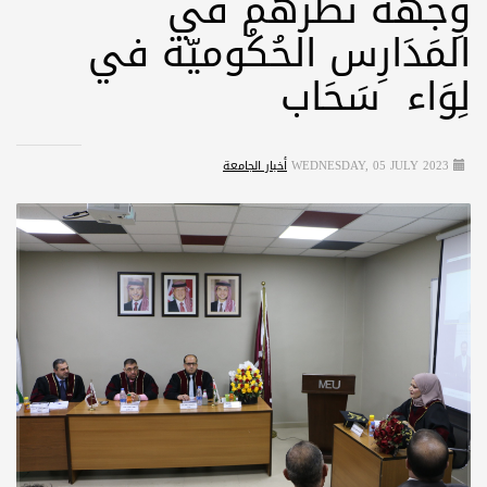
وِجْهَة نَظَرهم في
المَدَارِس الحُكُوميّة في
لِوَاء سَحَاب
WEDNESDAY, 05 JULY 2023
أخبار الجامعة