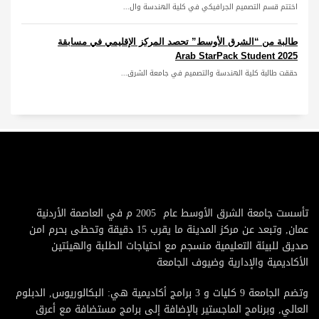
اختتم قسم التصميم الجرافيكي في كلية الهندسة وال...
طالبة من “الشرق الأوسط” تحصد المركز الإقليمي في مسابقة
Arab StarPack Student 2025
حققت طالبة كلية الهندسة والتصميم في جامعة الشرق...
تأسست جامعة الشرق الأوسط عام 2005 م في العاصمة الأردنية
عمان, وتبعد عن مركز المدينة ما يقرب 15 دقيقة وتحظى بحرم امن
صديق للبيئة التعليمية منسجم مع احتياجات الطلبة والهيئتين
الأكاديمية والإدارية وضيوف الجامعة
وتضم الجامعة 9 كليات و 3 برامج أكاديمية هي: البكالوريوس, الدبلوم
العالي, وبرنامج الماجستير بالإضافة إلى برامج مستضافة مع أعرق