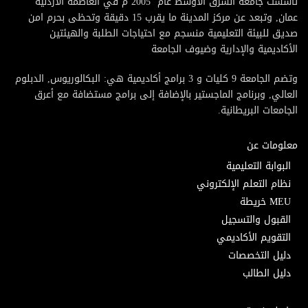
تأسست جامعة الشرق الأوسط عام 2005 م في العاصمة الأردنية
عمان, وتبعد عن مركز المدينة ما يقرب 15 دقيقة وتحظى بحرم امن
صديق للبيئة التعليمية منسجم مع احتياجات الطلبة والهيئتين
الأكاديمية والإدارية وضيوف الجامعة
وتضم الجامعة 9 كليات و 3 برامج أكاديمية هي: البكالوريوس, الدبلوم
العالي, وبرنامج الماجستير بالإضافة إلى برامج مستضافة مع أعرق
الجامعات البريطانية.
معلومات عن
البوابة التعليمية
نظام التعلم الإلكتروني
MEU خريطة
القبول والتسجيل
التقويم الأكاديمي
دليل التخصصات
دليل الطالب