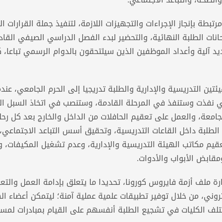
ة بإنجاز الإجراءات والتجهيزات اللازمة، لتنفيذ جملة القرارات ال
انات الطلبة النهائية، والتحضير لبدء الفصل الدراسي الصيفي القاد
د آلية وأعداد الموظفين الذين سيلتحقون بالدوام الرسمي تباعا، ك
ن التدريسية والإدارية والطلبة تدريجيا إلى الحرم الجامعي، عندم
التي نفذت وستنفذ في المرحلة القادمة، وستنصب في اتخاذ السبل ال
لجامعة، والعمل على تعقيم الحافلات من الداخل والخارج بعد كل رحل
 الطلبة داخل القاعات التدريسية، وتحقيق أسس التباعد الاجتماعي،
يم مكاتب الهيئة التدريسية والإدارية، وعدم تشغيل المكيفات، وا
قابض الأبواب والأدوات.
 ملف أزمة فايروس كورونا، تحديدا ما يتعلق بإدامة العمل والتع
كتروني، من خلال توفير تطبيقات علمية عملية آمنة؛ ليتمكن أعضاء ال
ختلف الكليات في تشجيع الطلبة أنفسهم على القيام بمبادرات لمسا