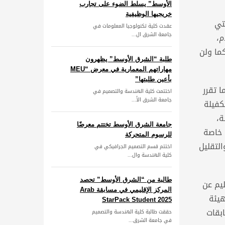
الأوسط” يسلط الضوء على تجارب
خريجيها الوظيفية
تي
عقدت كلية تكنولوجيا المعلومات في
جامعة الشرق ال...
م،
ما ولن
طلبة “الشرق الأوسط” يظهرون
مهاراتهم المعمارية في معرض “MEU
بأعين طلبتها”
ا تقرر
اختتمت كلية الهندسة والتصميم في
جامعة الشرق الأ...
كفيلة
ة،
جامعة الشرق الأوسط تختتم معرضًا
 خاصة
للرسوم المتحركة
لتقليل
اختتم قسم التصميم الجرافيكي في
كلية الهندسة وال...
طالبة من “الشرق الأوسط” تحصد
ليم عن
المركز الإقليمي في مسابقة Arab
هيئة
StarPack Student 2025
بقات
حققت طالبة كلية الهندسة والتصميم
في جامعة الشرق...