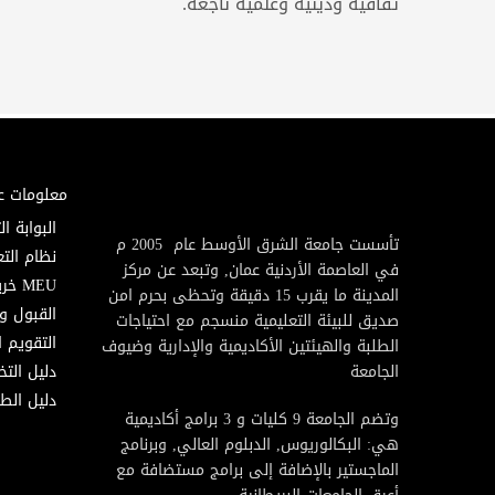
ثقافية ودينية وعلمية ناجعة.
معلومات ع
البوابة ال
تأسست جامعة الشرق الأوسط عام 2005 م
نظام التع
في العاصمة الأردنية عمان, وتبعد عن مركز
MEU خريطة
المدينة ما يقرب 15 دقيقة وتحظى بحرم امن
القبول و
صديق للبيئة التعليمية منسجم مع احتياجات
التقويم ا
الطلبة والهيئتين الأكاديمية والإدارية وضيوف
الجامعة
دليل الت
دليل الطا
وتضم الجامعة 9 كليات و 3 برامج أكاديمية
هي: البكالوريوس, الدبلوم العالي, وبرنامج
الماجستير بالإضافة إلى برامج مستضافة مع