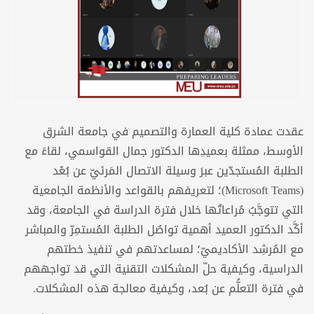
عقدت عمادة كلية العمارة والتصميم في جامعة الشرق
الأوسط، ممثلة بعميدِها الدكتور جمال القواسمي، لقاءً مع
الطلبة المُستجدّين عبرَ وسيلة الاتصال المَرئيّ عن بُعْد
(Microsoft Teams)؛ لتعريفهم بالقواعد والأنظمة الجامعية
التي تتوجَّبُ مُراعاتُها خلال فترة الدراسة في الجامعة، وقد
أكَّد الدكتور العميد أهمية تواصُل الطلبة المُستمِرّ والمباشر
مع المُرشِد الأكاديميّ؛ لمساعدتهم في تنفيذ خطتهم
الدراسية، وكيفية حلّ المشكلات التقنية التي قد تواجههم
في فترة التعلُّم عن بُعد، وكيفية معالجة هذه المشكلات.