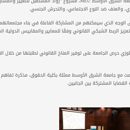
أقامت الشبكة القانونية للنساء العربيات داخل حرم جامعة الشرق الأوسط MEU، مشروع “رواد المستقبل للتغيير 
ي، والعنف ضد النوع الاجتماعي، والتحرش الجنسي.
 الوجه الذي سيمكنهم من المشاركة الفاعلة في بناء مجتمعاتهم،
زيز الربط الشبكي القانوني وفقًا للمعايير والمقاييس الدولية ال
للوزي حرص الجامعة على توفير المناخ القانوني لطلبتها من خلال ال
 أبرمت مع جامعة الشرق الأوسط ممثلة بكلية الحقوق، مذكرة تفاه
 القضايا المشتركة بين الجانبين.