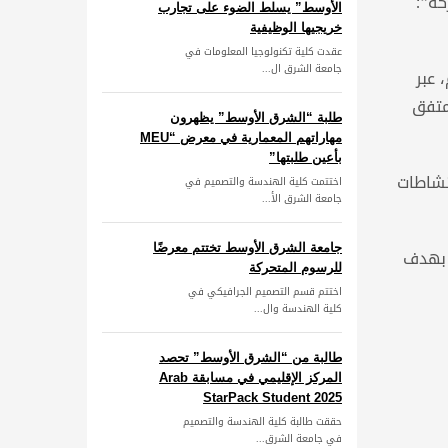
والمشاركة”؛
الأوسط” يسلط الضوء على تجارب
خريجيها الوظيفية
عقدت كلية تكنولوجيا المعلومات في
جامعة الشرق ال...
 عبر
متفق
طلبة “الشرق الأوسط” يظهرون
مهاراتهم المعمارية في معرض “MEU
بأعين طلبتها”
نشاطات
اختتمت كلية الهندسة والتصميم في
جامعة الشرق الأ...
جامعة الشرق الأوسط تختتم معرضًا
م بهدف
للرسوم المتحركة
اختتم قسم التصميم الجرافيكي في
كلية الهندسة وال...
طالبة من “الشرق الأوسط” تحصد
المركز الإقليمي في مسابقة Arab
StarPack Student 2025
حققت طالبة كلية الهندسة والتصميم
في جامعة الشرق...