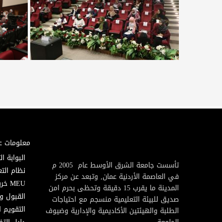
معلومات ع
البوابة ال
تأسست جامعة الشرق الأوسط عام 2005 م
نظام التع
في العاصمة الأردنية عمان, وتبعد عن مركز
MEU خريطة
المدينة ما يقرب 15 دقيقة وتحظى بحرم امن
القبول و
صديق للبيئة التعليمية منسجم مع احتياجات
التقويم ا
الطلبة والهيئتين الأكاديمية والإدارية وضيوف