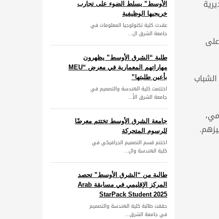
يرية
الأوسط” يسلط الضوء على تجارب
خريجيها الوظيفية
عقدت كلية تكنولوجيا المعلومات في
جامعة الشرق ال...
على
طلبة “الشرق الأوسط” يظهرون
مهاراتهم المعمارية في معرض “MEU
 الشباب
بأعين طلبتها”
اختتمت كلية الهندسة والتصميم في
جامعة الشرق الأ...
مي،
جامعة الشرق الأوسط تختتم معرضًا
يزهم.
للرسوم المتحركة
اختتم قسم التصميم الجرافيكي في
كلية الهندسة وال...
طالبة من “الشرق الأوسط” تحصد
المركز الإقليمي في مسابقة Arab
StarPack Student 2025
حققت طالبة كلية الهندسة والتصميم
في جامعة الشرق...