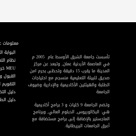
معلومات ع
البوابة ال
تأسست جامعة الشرق الأوسط عام 2005 م
نظام التع
في العاصمة الأردنية عمان, وتبعد عن مركز
MEU خريطة
المدينة ما يقرب 15 دقيقة وتحظى بحرم امن
القبول و
صديق للبيئة التعليمية منسجم مع احتياجات
التقويم ا
الطلبة والهيئتين الأكاديمية والإدارية وضيوف
الجامعة
دليل الت
دليل الطا
وتضم الجامعة 9 كليات و 3 برامج أكاديمية
هي: البكالوريوس, الدبلوم العالي, وبرنامج
الماجستير بالإضافة إلى برامج مستضافة مع
أعرق الجامعات البريطانية.