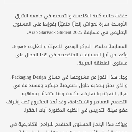
حققت طالبة كلية الهندسة والتصميم في جامعة الشرق
الأوسط، سارة نعواش إنجازًا متميّزًا بفوزها على المستوى
الإقليمي في مسابقة Arab StarPack Student 2025.
المسابقة نظمها المركز الوطني للتعبئة والتغليف Jopack،
وتُعد من أبرز المسابقات المتخصصة في هذا المجال على
مستوى المنطقة العربية.
وجاء هذا الفوز عن مشروعها في مساق Packaging Design،
والذي تميّز بتقديم حلول تصميمية مبتكرة ومستدامة في
مجال التعبئة والتغليف، عكست وعيًا متقدمًا بمفاهيم
التصميم المعاصر والاستدامة، وقد نُفذ المشروع تحت إشراف
عضو هيئة التدريس في الكلية الدكتورة آيات الفقرا.
ويؤكد هذا الإنجاز المستوى المتقدم للبرامج الأكاديمية في