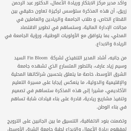
واكد مدير مركز الابتكار وريادة الأعمال، الدكتور عبد الرحمن
زريق، أن هذه المذكرة ستؤسس لركيزة تعاون حقيقي بين
القطاع الخاص، و طلاب الجامعة والريادين والعاملين في
مجالات الإدارة المالية، وستساهم في تطوير الاقتصاد
المحلي، بما يتوافق مع الأولويات الوطنية، ورؤية الجامعة في
الريادة والابداع.
من جانبه، أشاد المدير التنفيذي لشركة Fin Bloom السيد
وسيم زياد عارف، بالتطور المتسارع الذي تشهده جامعة
الشرق الأوسط، خاصة ما يتعلق بتحسين شراكاتها المحلية
والإقليمية والدولية، ما ينعكس إيجابا على مسيرة التعليم
الأكاديمي، مشيرا إلى هذه المذكرة ستساهم في تصميم
وتنفيذ مشاريع ريادية، قادرة على بناء قيادات شابة تساهم
في بناء الوطن.
وتضمنت بنود الاتفاقية، التنسيق ما بين الجانبين على الترويج
لمفهوم ريادة الأعمال والإبداع لطبة جامعة الشرق الأوسط،