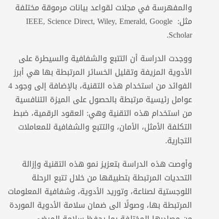
والمفهرسة في مجلات لقواعد بيانات مرموقة مختلفة
مثل: IEEE, Science Direct, Wiley, Emerald, Google
Scholar.
ووجدت الدراسة أن التتبع والشفافية والسيطرة على
الأدوية المزيفة وتقليل الخسائر المرتبطة بها هي أبرز
الفوائد من استخدام هذه التقنية، بالإضافة إلى وجود 4
عوامل رئيسية مرتبطة بالحصول على الميزة التنافسية
من استخدام هذه التقنية وهي: العقود الرقمية، ضبط
التكلفة الأمثل، الأمان، والتتبع والشفافية للمعاملات
التجارية.
وأوصت هذه الدراسة بتعزيز نمو هذه التقنية وإزالة
التحديات المرتبطة بتطبيقها من خلال تتبع الرحلة
اللوجستية لصناعة، وتوريد الأدوية، وشفافية المعلومات
المرتبطة بها، وصولًا الى ضمان سلامة الأدوية الموردة
من مصادرها المختلفة بما يحفظ سلامة المرضى