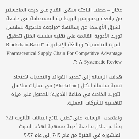
عمّان – حصلت الباحثة سهى القدح على درجة الماجستير
من جامعة بيدفورشير البريطانية المستضافة في جامعة
الشرق الأوسط، عن رسالتها: “مراجعة منهجية لسلاسل
توريد الأدوية القائمة على تقنية سلسلة الكتل لتحقيق
الميزة التنافسية” وباللغة الإنجليزية: “Blockchain-Based
Pharmaceutical Supply Chain For Competitive Advantage
: A Systematic Review”.
هدفت الرسالة إلى تحديد الفوائد والتحديات لاعتماد
تقنية سلسلة الكتل (Blockchain) في عمليات سلاسل
التوريد الخاصة في صناعة الأدوية؛ للحصول على ميزة
تنافسية للشركات المعنية.
واعتمدت الرسالة على تحليل نتائج البيانات الثانوية لـ72
بحثًا من خلال مراجعة أدبية ممنهجة لهذه البحوث
المنشورة في الفترة من عام ٢٠١٢ إلى عام ٢٠٢٢