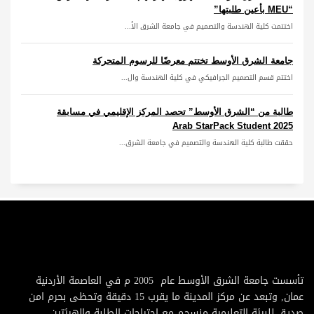
“MEU بأعين طلبتها”
اختتمت كلية الهندسة والتصميم في جامعة الشرق الأ...
جامعة الشرق الأوسط تختتم معرضًا للرسوم المتحركة
اختتم قسم التصميم الجرافيكي في كلية الهندسة وال...
طالبة من “الشرق الأوسط” تحصد المركز الإقليمي في مسابقة
Arab StarPack Student 2025
حققت طالبة كلية الهندسة والتصميم في جامعة الشرق...
تأسست جامعة الشرق الأوسط عام 2005 م في العاصمة الأردنية
عمان, وتبعد عن مركز المدينة ما يقرب 15 دقيقة وتحظى بحرم امن
صديق للبيئة التعليمية منسجم مع احتياجات الطلبة والهيئتين