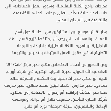
مخرجات برامج الكلية التعليمية، وسوق العمل باحتياجاته، إلى
جانب إعداد طلبة يتحلّون بأعلى درجات الكفاءة الأكاديمية
والثقافية في الميدان العملي.
ودار نقاش موسع بين المشاركين في الجلسة حول أهم
المعارف والمهارات التي يجب أن يمتلكها خرّيج قسم اللغة
الإنجليزية ببرنامجيه: اللغة الإنجليزية وآدابها، والترجمة
التطبيقية، في حقول العمل المرتبطة بالتدريس والترجمة.
وعن الحضور من أصحاب الاختصاص فهم: مدير مركز “JU Gate”
للغات عبدالله الغول، مديرة الموارد البشرية في شركة أورانج
نادية أبو صلاح، مدير أكاديمية بيت الحكمة والمعرقة سائد
صمادي، مدير مدارس الاتحاد للبنين محمد معالي، مدير مدرسة
سما بندر الحديثة إبراهيم أبو رضوان، بالإضافة إلى ممثلي:
شركة المنارة للتأمين، مجموعة طلال أبو غزالة، ومؤسسة
الإذاعة والتليفزيون، شركة “ترجمة” نورة أبو خليل.