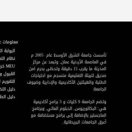
معلومات ع
البوابة ال
تأسست جامعة الشرق الأوسط عام 2005 م
نظام التع
في العاصمة الأردنية عمان, وتبعد عن مركز
MEU خريطة
المدينة ما يقرب 15 دقيقة وتحظى بحرم امن
القبول و
صديق للبيئة التعليمية منسجم مع احتياجات
التقويم ا
الطلبة والهيئتين الأكاديمية والإدارية وضيوف
الجامعة
دليل الت
دليل الطا
وتضم الجامعة 9 كليات و 3 برامج أكاديمية
هي: البكالوريوس, الدبلوم العالي, وبرنامج
الماجستير بالإضافة إلى برامج مستضافة مع
أعرق الجامعات البريطانية.