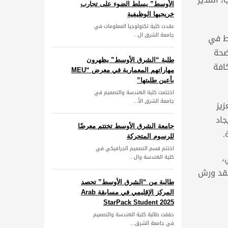
الأوسط” يسلط الضوء على تجارب
خريجيها الوظيفية
عقدت كلية تكنولوجيا المعلومات في
جامعة الشرق ال...
سط في
ضحة
طلبة “الشرق الأوسط” يظهرون
افة
مهاراتهم المعمارية في معرض “MEU
بأعين طلبتها”
اختتمت كلية الهندسة والتصميم في
جامعة الشرق الأ...
زيز
جاد
جامعة الشرق الأوسط تختتم معرضًا
.
للرسوم المتحركة
اختتم قسم التصميم الجرافيكي في
،
كلية الهندسة وال...
عقد ورش
طالبة من “الشرق الأوسط” تحصد
المركز الإقليمي في مسابقة Arab
StarPack Student 2025
حققت طالبة كلية الهندسة والتصميم
في جامعة الشرق...