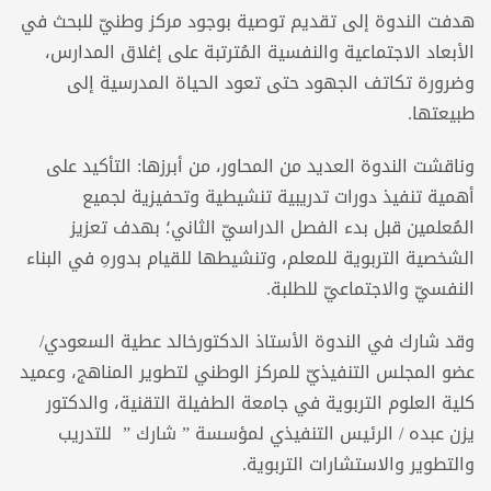
هدفت الندوة إلى تقديم توصية بوجود مركز وطنيّ للبحث في
الأبعاد الاجتماعية والنفسية المُترتبة على إغلاق المدارس،
وضرورة تكاتف الجهود حتى تعود الحياة المدرسية إلى
طبيعتها.
وناقشت الندوة العديد من المحاور، من أبرزها: التأكيد على
أهمية تنفيذ دورات تدريبية تنشيطية وتحفيزية لجميع
المُعلمين قبل بدء الفصل الدراسيّ الثاني؛ بهدف تعزيز
الشخصية التربوية للمعلم، وتنشيطها للقيام بدورهِ في البناء
النفسيّ والاجتماعيّ للطلبة.
وقد شارك في الندوة الأستاذ الدكتورخالد عطية السعودي/
عضو المجلس التنفيذيّ للمركز الوطني لتطوير المناهج، وعميد
كلية العلوم التربوية في جامعة الطفيلة التقنية، والدكتور
يزن عبده / الرئيس التنفيذي لمؤسسة ” شارك ” للتدريب
والتطوير والاستشارات التربوية.