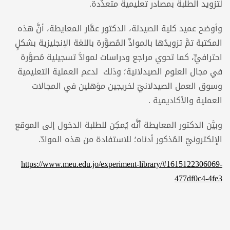
لتزويد الطلبة بمصادر تعليمية متعدِّدة.
وأوضح عميد كلية الصيدلة، الدكتور عمَّار المعايطة، أنَّ هذه
المكتبة تمَّ تزويدُها بالموادِّ المُصوَّرة باللغة الإنجليزية بشكلٍ
احترافيٍّ، كما تحوي مراجع ودراسات لموادَّ تسجيلية مُصوَّرة
في مجال العلوم الصيدلانية؛ وذلك لدعم العملية التعليمية
وسوق العمل الصيدلانيّ لخريجين مؤهلين في المجالات
العملية والأكاديمية .
وبيَّن الدكتور المعايطة أنَّه يُمكِن للطلبة الدخول إلى الموقع
الإلكترونيّ المُذكور أدناه؛ للاستفادة من هذه الموادّ.
https://www.meu.edu.jo/experiment-library/#1615122306069-
477df0c4-4fe3