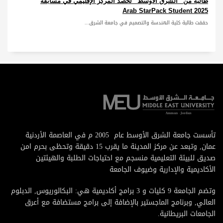
طالبة من “الشرق الأوسط” تحصد المركز الإقليمي في مسابقة
Arab StarPack Student 2025
حققت طالبة كلية الهندسة والتصميم في جامعة الشرق...
تأسست جامعة الشرق الأوسط عام 2005 م في العاصمة الأردنية
عمان, وتبعد عن مركز المدينة ما يقرب 15 دقيقة وتحظى بحرم امن
صديق للبيئة التعليمية منسجم مع احتياجات الطلبة والهيئتين
الأكاديمية والإدارية وضيوف الجامعة
وتضم الجامعة 9 كليات و 3 برامج أكاديمية هي: البكالوريوس, الدبلوم
العالي, وبرنامج الماجستير بالإضافة إلى برامج مستضافة مع أعرق
الجامعات البريطانية.