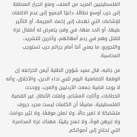
الفلسطينيين المزيد من العنف، ومنع انجرار المنطقة
إلى حرب أوسع نطاقًا، داعيًا الجميع إلى عدم الالتفات
للإشاعات التي تهدف إلى إخماد العزيمة، أو التأثير
عليها، أو الحد منها، في وقتٍ يتعرض له أطفال غزة
للقتل وهم في رحم أمهاتهم، وآخرين للتشريد،
والتجويع، ما يعني أننا أمام جرائم حرب تستوجب
المحاسبة.
من جانبه، قال عميد شؤون الطلبة أيمن الخزاعله إن
الوقفة التضامنية اليوم تلبي نداء الدين، والأخلاق، وأنه
لا يوجد قضية جمعت الأردنيين والعرب، ووحدت
الخطابات، وأثارت المشاعر، ولفتت الأنظار، غير القضية
الفلسطينية، مضيفًا أن الكلمات ليست مجرد حروف
متشابكة لا تغير حالًا، ولا تعلن موقفًا، ولا تثير حواسًا،
ولا تبرهن قوةً، ولا تمنح يقينًا، فهناك غزة المحاصرة
التي تحتاج إلى أصواتكم.