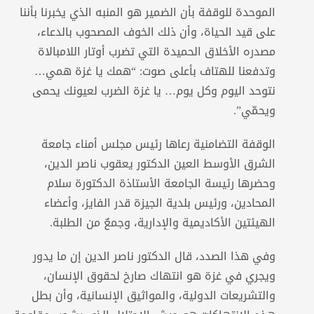
الموحدة للوقفة بأن الضمير هو المنبه الذي يخبرنا بأننا
على قيد الحياة، وأن ذلك الخوف المصحوب بالدعاء،
مصدره الأخلاق الحميدة التي تضرب أوتار اللامبالاة
وتدفعنا للهتاف بأعلى صوت: “همك يا غزة همي…
نتوحد اليوم وكل يوم… يا غزة الضرب لعيونك يحمى
ويحمّي”.
الوقفة التضامنية رعاها رئيس مجلس أمناء جامعة
الشرق الأوسط العين الدكتور يعقوب ناصر الدين،
وحضرها رئيسة الجامعة الأستاذة الدكتورة سلام
المحادين، ورئيس بلدية الجيزة قدر الفايز، وأعضاء
الهيئتين الأكاديمية والإدارية، وجمعٌ من الطلبة.
وفي هذا الصدد، قال الدكتور ناصر الدين إن ما يدور
ويجري في غزة هو انتهاك صارخ لحقوق الإنسان،
والتشريعات الدولية، والمواثيق الإنسانية، وأن بطل