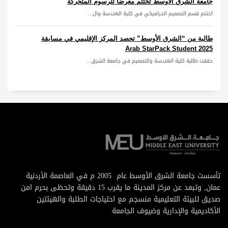
جامعة الشرق الأوسط تختتم معرضًا للرسوم المتحركة
اختتم قسم التصميم الجرافيكي في كلية الهندسة وال...
طالبة من “الشرق الأوسط” تحصد المركز الإقليمي في مسابقة
Arab StarPack Student 2025
حققت طالبة كلية الهندسة والتصميم في جامعة الشرق...
تأسست جامعة الشرق الأوسط عام 2005 م في العاصمة الأردنية
عمان, وتبعد عن مركز المدينة ما يقرب 15 دقيقة وتحظى بحرم امن
صديق للبيئة التعليمية منسجم مع احتياجات الطلبة والهيئتين
الأكاديمية والإدارية وضيوف الجامعة