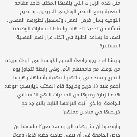
مثل هذه الزيارات التي ينفذها المكتب كأحد مهامه
المعنية بتتبع التقدم الوظيفي للخريجين، وتقديم
التوجيه بشأن فرص العمل، وتسهيل تطورهم المهني،
تُمكّنه من تحديد اتجاهات وأنماط المسارات الوظيفية
لهم، ما يساعد الطلبة في اتخاذ قراراتهم المهنية
المستنيرة.
ويتشارك خريجو جامعة الشرق الأوسط في رابطة فريدة
من نوعها مع جامعتهم الأم، وهي رابطة تتجاوز يوم
التخرج وتمتد حتى رحلتهم المهنية بأكملها، وهو ما
أجمع عليه 13 خريج وخريجة قام المكتب بزيارتهم: “توضح
هذه الزيارة وغيرها من المبادرات النهج الاستباقي
للجامعة، والذي أثبت التزامها الثابت بالتواجد مع
خريجيها في ميادين عملهم”.
وأوضحوا أن مثل هذه الزيارة تعد تعبيرًا ملموسًا عن
حرص الجامعة في أن تبقى صاحبة حضور فاعل ومؤثر