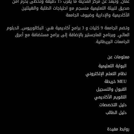
عمان, وتبعد عن مركز المدينة ما يقرب 15 دقيقة وتحظى بحرم امن
صديق للبيئة التعليمية منسجم مع احتياجات الطلبة والهيئتين
الأكاديمية والإدارية وضيوف الجامعة
وتضم الجامعة 9 كليات و 3 برامج أكاديمية هي: البكالوريوس, الدبلوم
العالي, وبرنامج الماجستير بالإضافة إلى برامج مستضافة مع أعرق
الجامعات البريطانية.
معلومات عن
البوابة التعليمية
نظام التعلم الإلكتروني
MEU خريطة
القبول والتسجيل
التقويم الأكاديمي
دليل التخصصات
دليل الطالب
روابط مفيدة