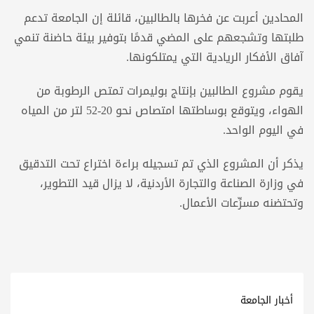
المحادين أعربت عن فخرها بالطالبين، قائلة إن الجامعة تدعم
طلبتها وتشجعهم على المضي قدمًا بتوفير بيئة حاضنة تنمي
آفاق الأفكار الريادية التي يمتلكونها.
يقوم مشروع الطالبين بإنتاج بوليمرات تمتص الرطوبة من
الهواء، ويتوقع بوساطتها امتصاص نحو 20-52 لتر من المياه
في اليوم الواحد.
يذكر أن المشروع الذي تم تسجيله براءة اختراع تحت التدقيق
في وزارة الصناعة والتجارة الأردنية، لا يزال قيد التطوير،
وتحتضنه مسرِّعات الأعمال.
أخبار الجامعة