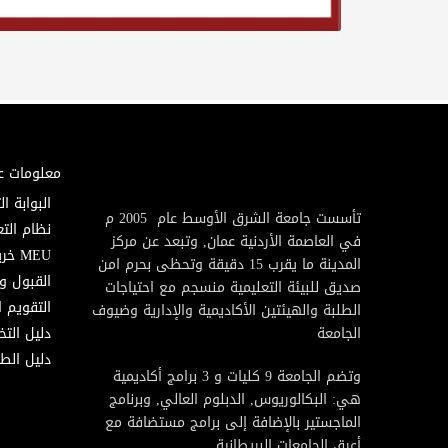
معلومات ع
البوابة ال
تأسست جامعة الشرق الأوسط عام 2005 م
نظام التع
في العاصمة الأردنية عمان, وتبعد عن مركز
MEU خريطة
المدينة ما يقرب 15 دقيقة وتحظى بحرم امن
القبول و
صديق للبيئة التعليمية منسجم مع احتياجات
التقويم ا
الطلبة والهيئتين الأكاديمية والإدارية وضيوف
الجامعة
دليل الت
دليل الطا
وتضم الجامعة 9 كليات و 3 برامج أكاديمية
هي: البكالوريوس, الدبلوم العالي, وبرنامج
الماجستير بالإضافة إلى برامج مستضافة مع
أعرق الجامعات البريطانية.