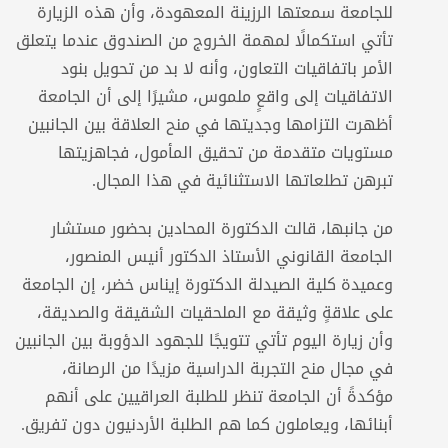
للجامعة سمعتها الرزينة المعهودة، وأن هذه الزيارة
تأتي استكمالًا لمهمة الخروج من الصندوق عندما يتعلق
الأمر باتفاقيات التعاون، وأنه لا بد من تحويل بنود
الاتفاقيات إلى واقعٍ ملموس، مشيرًا إلى أن الجامعة
أظهرت التزامها وجديتها في منح العلاقة بين الجانبين
مستويات متقدمة من تحقيق المأمول، فجاهزيتها
تبرهن تطلعاتها الاستثنائية في هذا المجال.
من جانبها، قالت الدكتورة المحادين بحضور مستشار
الجامعة القانوني الأستاذ الدكتور أنيس المنصور،
وعميدة كلية الصيدلة الدكتورة إيناس خضر، إن الجامعة
على علاقةٍ وثيقة مع الملحقيات الشقيقة والصديقة،
وأن زيارة اليوم تأتي تتويجًا للجهود الدؤوبة بين الجانبين
في مجال منح التجربة الدراسية مزيدًا من الرصانة،
مؤكدةً أن الجامعة تنظر للطلبة العراقيين على أنهم
أبنائها، ويعاملون كما هم الطلبة الأردنيون دون تفريق.