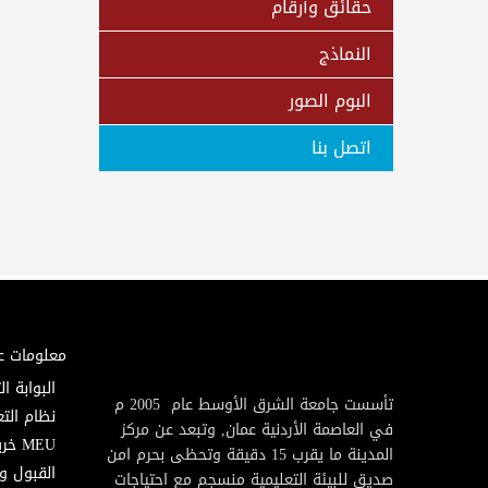
حقائق وأرقام
النماذج
البوم الصور
اتصل بنا
معلومات ع
البوابة ال
تأسست جامعة الشرق الأوسط عام 2005 م
نظام التع
في العاصمة الأردنية عمان, وتبعد عن مركز
MEU خريطة
المدينة ما يقرب 15 دقيقة وتحظى بحرم امن
القبول و
صديق للبيئة التعليمية منسجم مع احتياجات