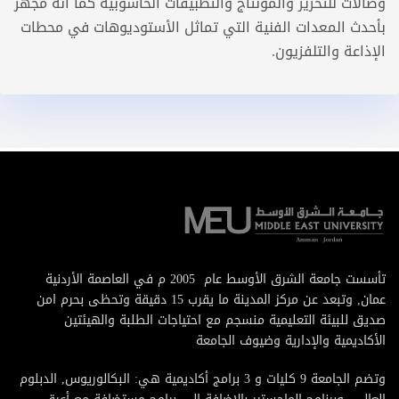
وصالات للتحرير والمونتاج والتطبيقات الحاسوبية كما انه مجهز
بأحدث المعدات الفنية التي تماثل الأستوديوهات في محطات
الإذاعة والتلفزيون.
تأسست جامعة الشرق الأوسط عام 2005 م في العاصمة الأردنية
عمان, وتبعد عن مركز المدينة ما يقرب 15 دقيقة وتحظى بحرم امن
صديق للبيئة التعليمية منسجم مع احتياجات الطلبة والهيئتين
الأكاديمية والإدارية وضيوف الجامعة
وتضم الجامعة 9 كليات و 3 برامج أكاديمية هي: البكالوريوس, الدبلوم