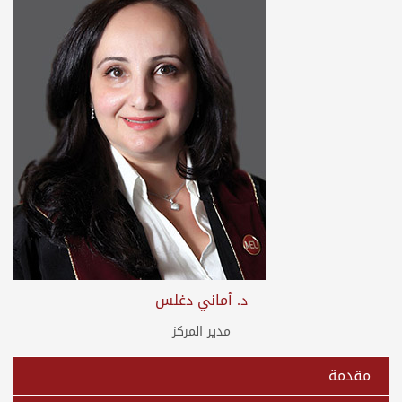
د. أماني دغلس
مدير المركز
مقدمة