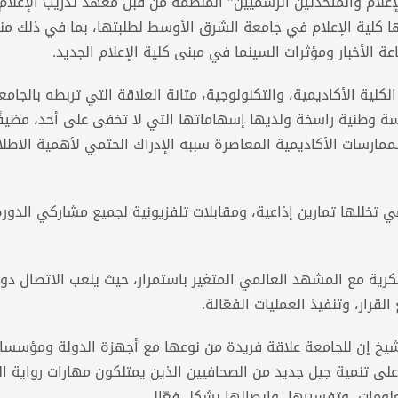
علام والمتحدثين الرسميين” المُنَظَّمَة من قبل معهد تدريب الإعلام
ها كلية الإعلام في جامعة الشرق الأوسط لطلبتها، بما في ذلك من
عة الأخبار ومؤثرات السينما في مبنى كلية الإعلام الجديد.
كلية الأكاديمية، والتكنولوجية، متانة العلاقة التي تربطه بالجا
طنية راسخة ولديها إسهاماتها التي لا تخفى على أحد، مضيفًا
لممارسات الأكاديمية المعاصرة سببه الإدراك الحتمي لأهمية الاطل
امي تخللها تمارين إذاعية، ومقابلات تلفزيونية لجميع مشاركي الدور
ية مع المشهد العالمي المتغير باستمرار، حيث يلعب الاتصال دورًا 
قرار، وتنفيذ العمليات الفعّالة.
الشيخ إن للجامعة علاقة فريدة من نوعها مع أجهزة الدولة ومؤسسا
على تنمية جيل جديد من الصحافيين الذين يمتلكون مهارات رواية ال
معلومات، وتفسيرها، وإيصالها بشكل فعّال.