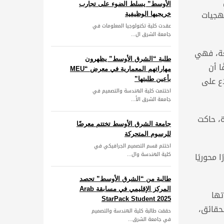
الأوسط” يسلط الضوء على تجارب
هجيات
خريجيها الوظيفية
عقدت كلية تكنولوجيا المعلومات في
جامعة الشرق ال...
معة، فهي
طلبة “الشرق الأوسط” يظهرون
 أن
مهاراتهم المعمارية في معرض “MEU
اع على
بأعين طلبتها”
اختتمت كلية الهندسة والتصميم في
جامعة الشرق الأ...
ة، حاكت
جامعة الشرق الأوسط تختتم معرضًا
للرسوم المتحركة
اختتم قسم التصميم الجرافيكي في
كلية الهندسة وال...
محوريًا
طالبة من “الشرق الأوسط” تحصد
المركز الإقليمي في مسابقة Arab
تها
StarPack Student 2025
حقائق،
حققت طالبة كلية الهندسة والتصميم
في جامعة الشرق...