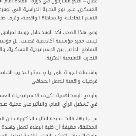
عمّان – اطّلع مشاركون في دورة “القادة أمام الإ
العسكري، على نوع التجربة الدراسية التي توفر
التعلم التفاعلية، والمحاكاة الواقعية، وغرف صنا
وفي هذا الصدد، أكد الوفد خلال جولته لمرافق ال
ليست مجرد مؤسسة أكاديمية فحسب، بل مؤسسة و
التقاطع الحاصل بين الاستراتيجية العسكرية، وا
التجارب التعليمية المثرية.
واشتملت الجولة على زيارةٍ لمركز التدريب الاعل
فرضيات واقعية للعمل الصحافي.
وأوضح الوفد أهمية تكييف الاستراتيجيات العسكر
في تشكيل الرأي العام، والتأثير على عملية صنع ال
من جانبها، قالت عميدة الكلية الدكتورة حنان 
المختلفة، مضيفةً أن كلية الإعلام تعمل جاهدة 
واستراتيجيات التفكير النقدي اللازمة لتحليل ال