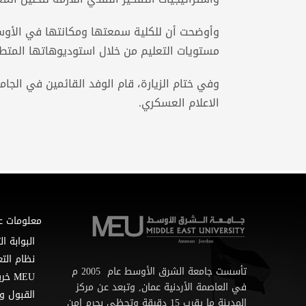
وأوضحت أن للكلية سمعتها ومكانتها في الأوس
مستويات التعليم من خلال استوديوهاتها المتطور
وفي ختام الزيارة، قام الوفد القائمين في الجا
الاعلام العسكري.
معلومات ع
البوابة ال
نظام التع
تأسست جامعة الشرق الأوسط عام 2005 م
MEU خريطة
في العاصمة الأردنية عمان, وتبعد عن مركز
القبول و
المدينة ما يقرب 15 دقيقة وتحظى بحرم امن