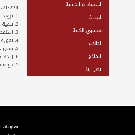
الاعتمادات الدولية
الأهداف
1. تزويد الطلاب ببيئة تعليمية تمكنهم من التعلم الذاتي.
الابحاث
2. تنمية مهارات الاتصال والتواصل بين الطلاب.
منتسبي الكلية
3. استقطاب أعضاء هيئة تدريس أكاديميين وفنيين متميزين.
4. تقوية الجانب البحثي والأكاديمي لدى الطلاب وربطه بالجوانب التطبيقية.
الطلاب
5. توفير خريجين قادرين على المنافسة في مجال علوم الحاسب.
النماذج
6. إعداد خريجين على درجة عالية من المهنية والأخلاق المهنية.
7. مواءمة متطلبات سوق العمل مع المخرجات التعليمية
اتصل بنا
معلومات ع