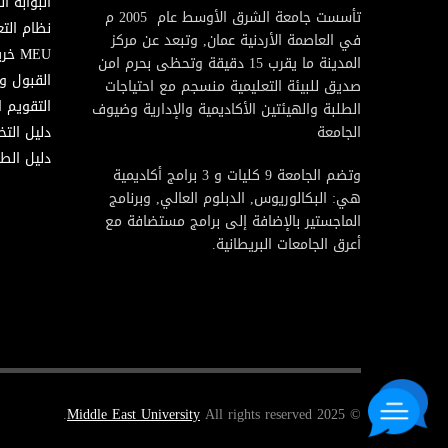
البوابة ال
تأسست جامعة الشرق الأوسط عام 2005 م
نظام التع
في العاصمة الأردنية عمان, وتبعد عن مركز
MEU خريطة
المدينة ما يقرب 15 دقيقة وتحظى بحرم امن
القبول و
صديق للبيئة التعليمية منسجم مع احتياجات
التقويم ا
الطلبة والهيئتين الأكاديمية والإدارية وضيوف
الجامعة
دليل الت
دليل الطا
وتضم الجامعة 9 كليات و 3 برامج أكاديمية
هي: البكالوريوس, الدبلوم العالي, وبرنامج
الماجستير بالإضافة إلى برامج مستضافة مع
أعرق الجامعات البريطانية.
Middle East University
All rights reserved.
© 2025