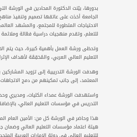
بدورها، بيّنت الدكتورة المحادين في الورشة الت
الجامعة أخذت على عاتقها تصميم وتنفيذ مناهج
الاحتياجات المتطورة للمجتمع، والمشهد العالم
للتعلم، وتقدم منهجيات دراسية فعّالة وملائمة ل
وتحظى ورشة العمل بأهمية كبيرة، حيث يتم الاعت
التعليم العالي العربي، والمُحَقِقَة لأهداف الإثر
وهدفت الورشة التدريبية إلى تزويد المشاركين ب
المعتمد، إلى جانب تمكينهم من دمج الاتجاهات وا
واستهدفت الورشة عمداء الكليات، ومديري وحدات
التدريس في مؤسسات التعليم العالي، بالإضافة 
هذا وحاضر في الورشة كل من: الأمين العام المسا
هيئة اعتماد مؤسسات التعليم العالي وضمان جودت
للتعليم العالي في دولة الإمارات العربية المتح