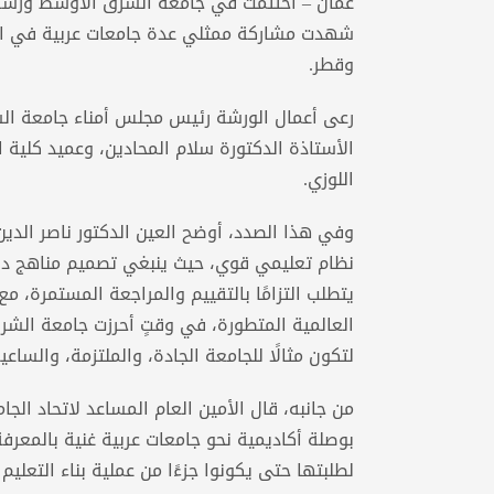
عمّان – اختتمت في جامعة الشرق الأوسط ورشة عم
شهدت مشاركة ممثلي عدة جامعات عربية في الأرد
وقطر.
رعى أعمال الورشة رئيس مجلس أمناء جامعة الش
الأستاذة الدكتورة سلام المحادين، وعميد كلية ا
اللوزي.
وفي هذا الصدد، أوضح العين الدكتور ناصر الدي
نظام تعليمي قوي، حيث ينبغي تصميم مناهج دراس
يتطلب التزامًا بالتقييم والمراجعة المستمرة، مع 
العالمية المتطورة، في وقتٍ أحرزت جامعة الشر
لتكون مثالًا للجامعة الجادة، والملتزمة، والساعية
من جانبه، قال الأمين العام المساعد لاتحاد الجا
بوصلة أكاديمية نحو جامعات عربية غنية بالمعرف
لطلبتها حتى يكونوا جزءًا من عملية بناء التعليم 