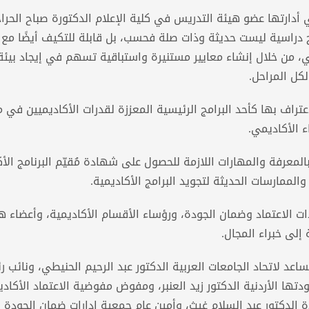
ي أدارتها عضو هيئة التدريس في كلية الإعلام الدكتورة صباح الحرا
 دراسية ليست حديثة وذات صلة فحسب، بل قابلة للتكيف أيضًا مع
ي، من خلال إنشاء معايير مستنيرة واستباقية تسهم في إيجاد بيئة
كل المراحل.
راف بها كأحد البرامج الرئيسية المعززة لقدرات الأكاديميين في م
اء الأكاديمي.
المعرفة والمهارات اللازمة للحصول على شهادة مُقيّم البرنامج الأ
لممارسات الحديثة لتجويد البرامج الأكاديمية.
 الاعتماد وضمان الجودة، ورؤساء الأقسام الأكاديمية، وأعضاء ه
إلى خبراء المجال.
عد لاتحاد الجامعات العربية الدكتور عبد الرحيم الحنيطي، ونائب 
ها الأردنية الدكتور زيد العنبر، ومفوض مفوضية الاعتماد الأكاد
دة الدكتور عبد السلام غيث، وأمين عام جمعية إدارات ضمان الجودة ا