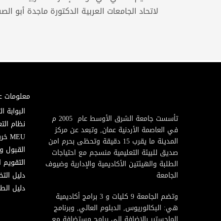
لاتحاد الجامعات العربية الدكتورة ماجدة أبو الصف
معلومات ع
البوابة ال
تأسست جامعة الشرق الأوسط عام 2005 م
نظام التع
في العاصمة الأردنية عمان, وتبعد عن مركز
MEU خريطة
المدينة ما يقرب 15 دقيقة وتحظى بحرم امن
القبول و
صديق للبيئة التعليمية منسجم مع احتياجات
التقويم ا
الطلبة والهيئتين الأكاديمية والإدارية وضيوف
الجامعة
دليل الت
دليل الطا
وتضم الجامعة 9 كليات و 3 برامج أكاديمية
هي: البكالوريوس, الدبلوم العالي, وبرنامج
الماجستير بالإضافة إلى برامج مستضافة مع