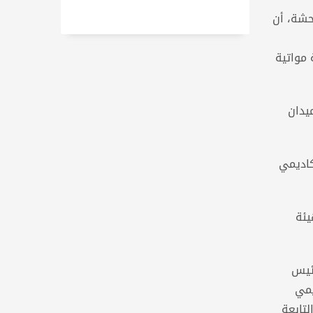
حشة، أن
 مواتية
يدان
كاديمي
يئة
رئيس
يمي
لتابعة