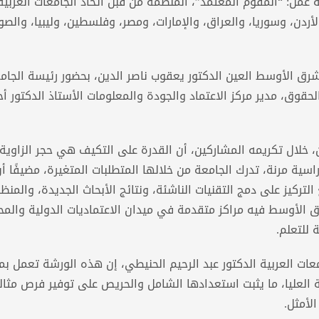
ل: “المُقوّم المعتمد”، المُنظّمة من قبل اتحاد الجامعات العربية
ن، وسوريا، والعراق، والإمارات، ومصر، وفلسطين، وليبيا، والصو
رق الأوسط العين الدكتور يعقوب ناصر الدين، بحضور رئيسة الجام
لحقوق، مدير مركز الاعتماد والجودة والمعلومات الأستاذ الدكتور أ
ن، خلال تكريمه المشاركين، أن القدرة على التكيف هي حجر الزاوي
ية مرنة، تدرك الجامعة من خلالها المتطلبات المتغيرة، مضيفًا أ
التركيز على دمج التقنيات الناشئة، ونتائج الأبحاث الجديدة، والمنظ
ق الأوسط فيه مراكز متقدمة في ميدان الاعتماديات الدولية والمح
 للتعلم.
معات العربية الدكتور عبد الرحيم الحنيطي، إن هذه الورشة تعمل بمث
ة العليا، ما يثبت استعدادها الشامل والحريص على توفير فرص مثال
الأمثل.