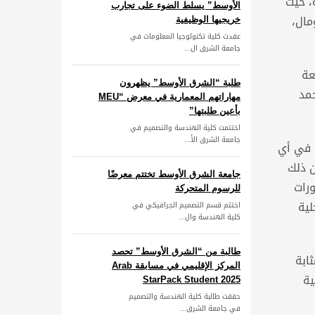
، حيث
الأوسط” يسلط الضوء على تجارب
مال،
خريجيها الوظيفية
عقدت كلية تكنولوجيا المعلومات في
جامعة الشرق ال...
عة
طلبة “الشرق الأوسط” يظهرون
حمد
مهاراتهم المعمارية في معرض “MEU
بأعين طلبتها”
اختتمت كلية الهندسة والتصميم في
جامعة الشرق الأ...
ة في أي
ن ذلك
جامعة الشرق الأوسط تختتم معرضًا
ورات
للرسوم المتحركة
لية
اختتم قسم التصميم الجرافيكي في
كلية الهندسة وال...
طالبة من “الشرق الأوسط” تحصد
ابة
المركز الإقليمي في مسابقة Arab
ية
StarPack Student 2025
حققت طالبة كلية الهندسة والتصميم
في جامعة الشرق...