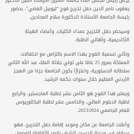
يرعى رئيس مجلس أمناء جامعة الشرق الأوسط العين الدكتور
يعقوب ناصر الدين حفل تخريج فوج “ليوبيل الفضي”، بحضور
رئيسة الجامعة الأستاذة الدكتورة سلام المحادين.
وسيحضر حفل التخريج عمداء الكليات، وأعضاء الهيئة
الأكاديمية، وأهالي الطلبة.
وتأتي تسمية الفوج بهذا الاسم بالتزامن مع احتفالات
المملكة بمرور 25 عامًا على تولي جلالة الملك عبد الله الثاني
سلطاته الدستورية، واعتزازًا بكون الجامعة جزءًا من المنجز
الأردني العظيم خلال سنوات حكمه الرشيد.
ويعتبر هذا الفوج هو الثامن عشر لطلبة الماجستير، والرابع
لطلبة الدبلوم العالي، والخامس عشر لطلبة البكالوريوس
للعام الجامعي 2023/2024.
وأعلنت الجامعة عن مكان وموعد إقامة حفل التخريج، فهو
سيقام في مدينة الحسين للشباب (قصر الثقافة) للفصول