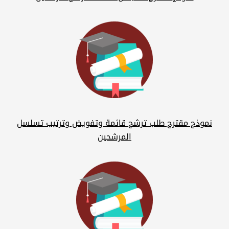
نموذج مقترح طلب ترشح قائمة وتفويض وترتيب تسلسل
المرشحين