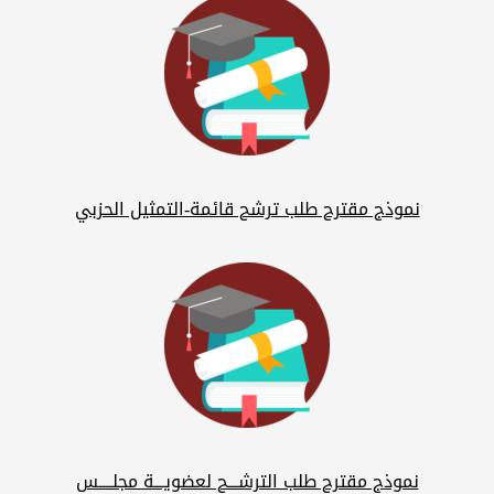
نموذج مقترح طلب ترشح قائمة-التمثيل الحزبي
نموذج مقترح طلب الترشـــح لعضويـــة مجلــــس