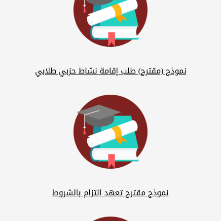
نموذج (مقترح) طلب إقامة نشاط حزبي طلابي
نموذج مقترح تعهد التزام بالشروط