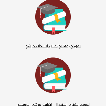
نموذج (مقترح) طلب إنسحاب مرشح
نموذج مقترح استبدال -اضافة مرشح- مرشحين