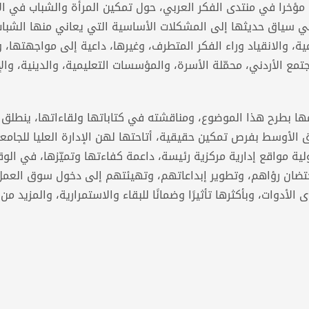
مؤخرا في منتدى الفكر العربي، حول تمكين المرأة والشباب في الأ
في سياق حديثها إلى المشكلات الأساسية التي يعاني منها الشباب
امية، والانقياد وراء الفكر المتطرف، وغيرها، داعية إلى مواجهتها، و
تمع الأردني، محمّلة الأسرة، والمؤسسات التعليمية، والدينية، والإ
ها بطرح هذا الموضوع، ومناقشته في كتاباتها ولقاءاتها، ينطلق
لأوسط بفرص تمكين حقيقية، أتاحتها لهن الإدارة العليا للجامعة
ولية مواقع إدارية مركزية رئيسة، داعمة كفاءتها وتميّزها، في الو
حتضان رؤاهم، وتطوير إبداعاتهم، وتهيئتهم إلى دخول سوق العمل
دوات، وبأكثرها تأثيرًا وضمانًا للبقاء والاستمرارية، والمزيد من 