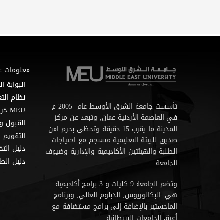
معلومات ع
البوابة ال
نظام التع
تأسست جامعة الشرق الأوسط عام 2005 م
MEU خريطة
في العاصمة الأردنية عمان, وتبعد عن مركز
القبول و
المدينة ما يقرب 15 دقيقة وتحظى بحرم امن
التقويم ا
صديق للبيئة التعليمية منسجم مع احتياجات
دليل الت
الطلبة والهيئتين الأكاديمية والإدارية وضيوف
دليل الطا
الجامعة
وتضم الجامعة 9 كليات و 3 برامج أكاديمية
هي: البكالوريوس, الدبلوم العالي, وبرنامج
الماجستير بالإضافة إلى برامج مستضافة مع
أعرق الجامعات البريطانية.