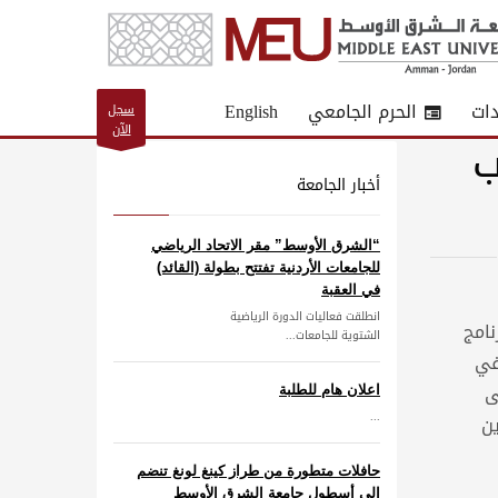
دات
الحرم الجامعي
English
سجل
الآن
ب
أخبار الجامعة
“الشرق الأوسط” مقر الاتحاد الرياضي
للجامعات الأردنية تفتتح بطولة (القائد)
في العقبة
انطلقت فعاليات الدورة الرياضية
نامج
الشتوية للجامعات...
 في
ى
اعلان هام للطلبة
...
ين
حافلات متطورة من طراز كينغ لونغ تنضم
إلى أسطول جامعة الشرق الأوسط