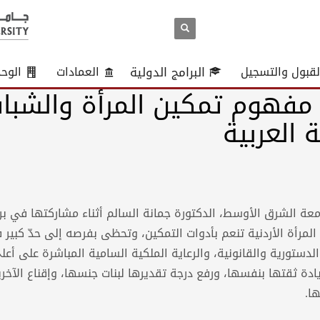
لقبول والتسجيل
البرامج الدولية
العمادات
الوح
مفهوم تمكين المرأة والشبا
ة العربية
عة الشرق الأوسط، الدكتورة جمانة السالم أثناء مشاركتها في بر
إن المرأة الأردنية تنعم بأدوات التمكين، وتحظى بفرصه إلى حدّ كبير
لدستورية والقانونية، والرعاية الملكية السامية المباشرة على أعل
يادة ثقتها بنفسها، ورفع درجة تقديرها لبنات جنسها، وإقناع الآخر
ا.