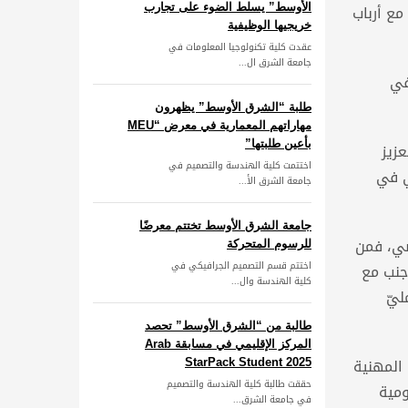
ع أرباب
الأوسط” يسلط الضوء على تجارب
خريجيها الوظيفية
عقدت كلية تكنولوجيا المعلومات في
جامعة الشرق ال...
في
طلبة “الشرق الأوسط” يظهرون
مهاراتهم المعمارية في معرض “MEU
بأعين طلبتها”
زيز
اختتمت كلية الهندسة والتصميم في
ي في
جامعة الشرق الأ...
جامعة الشرق الأوسط تختتم معرضًا
ضي، فمن
للرسوم المتحركة
اختتم قسم التصميم الجرافيكي في
جنب مع
كلية الهندسة وال...
ليّ
طالبة من “الشرق الأوسط” تحصد
المركز الإقليمي في مسابقة Arab
 المهنية
StarPack Student 2025
حققت طالبة كلية الهندسة والتصميم
ومية
في جامعة الشرق...