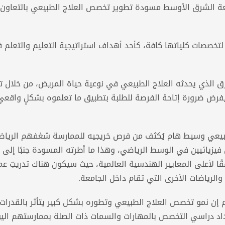
عة الشرق الأوسط مسودة تطوير تخصص العلاج الطبيعي بالتعاون م
 لتخصصات كلياتها كافة، كأحد أهداف استراتيجية التعليم والتعلم 
الذي يحدثه العلاج الطبيعي في نوعية حياة المريض، من خلال تع
يفرض ضرورة إتاحة الفرصة للطلبة بتطبيق ما تعلموه بشكلٍ واقع
لطبيعي وسيط هام يُكثف من فرص خريجيه للممارسة شغفهم الريا
زيائيين في الوسط الرياضي، وهذا ما أطرته المسودة جنبًا إلى 
ا لأعلى المعايير الهندسية العالمية، حيث سيكون هناك تدريبٌ عم
الرياضات الأخرى التي تقام داخل الجامعة.
 إن نمو تخصص العلاج الطبيعي وتطوره بشكل كبير يتأثر بالقدرات
مداد دراسي التخصص بالمهارات والسمات ذات الصلة بممارستهم الي