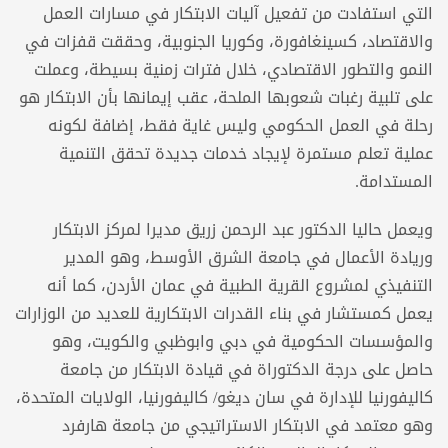
التي استفادت من تفعيل آليات الابتكار في مسارات العمل
والاقتصاد، كسينغافورة، وكوريا الجنوبية، وحققت قفزات في
النمو والتطور الاقتصادي، خلال فترات زمنية بسيطة، وعملت
على تلبية رغبات شعوبها الملحة، عقب إيمانها بأن الابتكار هو
رحلة في العمل الحكومي وليس غاية فقط، إضافة لكونه
عملية تعلم مستمرة لإيجاد خدمات جديدة تحقق التنمية
المستدامة.
ويعمل حاليا الدكتور عبد الرحمن زريق مديرا لمركز الابتكار
وريادة الأعمال في جامعة الشرق الأوسط، وهو المدير
التنفيذي لمشروع القرية الطبية في عمان الأردن، كما أنه
يعمل كمستشار في بناء القدرات الابتكارية للعديد من الوزارات
والمؤسسات الحكومية في دبي وابوظبي والكويت، وهو
حاصل على درجة الدكتوراة في قيادة الابتكار من جامعة
كاليفورنيا للإدارة في سان ديغو/ كاليفورنيا، الولايات المتحدة،
وهو معتمد في الابتكار الاستراتيجي من جامعة هارفرد