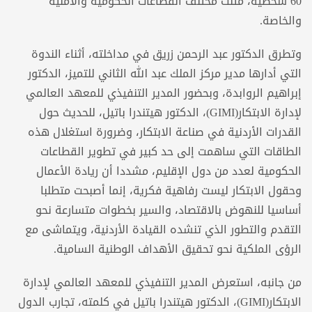
60 شخصية، مثلت مختلف القطاعات الحكومية والأمنية
والخاصة.
وتطرق الدكتور عبد الرحمن زريق في مداخلته، أثناء الندوة
التي أدارها مدير مركز الملك عبد الله الثاني للتميز، الدكتور
إبراهيم الروابدة، وبحضور المدير التنفيذي للمعهد العالمي
لإدارة الابتكار(GIMI)، الدكتور هيتندرا باتيل، للحديث حول
القدرات الأردنية في صناعة الابتكار، وضرورة استغلال هذه
الطاقات التي ساهمت إلى حد كبير في تطوير القطاعات
الحكومية لعدد من دول الإقليم، مشددا أن ريادة الأعمال
وحقول الابتكار ليست رفاهية فكرية، إنما أصبحت متطلبا
أساسيا للنهوض بالاقتصاد، والسير بخطوات متسارعة نحو
التقدم والتطور الذي تنشده القيادة الأردنية، ويتماشى مع
الرؤى الملكية نحو تحقيق الأهداف الوطنية السامية.
من جانبه، استعرض المدير التنفيذي للمعهد العالمي لإدارة
الابتكار(GIMI)، الدكتور هيتندرا باتيل في كلمته، تجارب الدول